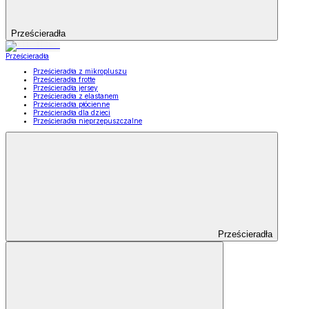
Prześcieradła
Prześcieradła
Prześcieradła z mikropluszu
Prześcieradła frotte
Prześcieradła jersey
Prześcieradła z elastanem
Prześcieradła płócienne
Prześcieradła dla dzieci
Prześcieradła nieprzepuszczalne
Prześcieradła