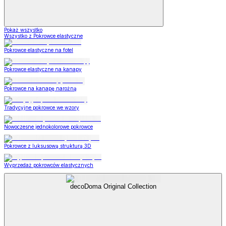
Pokaż wszystko
Wszystko z Pokrowce elastyczne
Pokrowce elastyczne na fotel
Pokrowce elastyczne na kanapy
Pokrowce na kanapę narożną
Tradycyjne pokrowce we wzory
Nowoczesne jednokolorowe pokrowce
Pokrowce z luksusową strukturą 3D
Wyprzedaż pokrowców elastycznych
decoDoma Original Collection