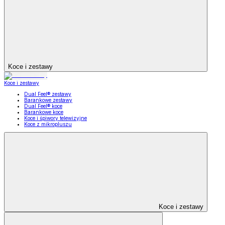
Koce i zestawy
Koce i zestawy
Dual Feel® zestawy
Barankowe zestawy
Dual Feel® koce
Barankowe koce
Koce i śpiwory telewizyjne
Koce z mikropluszu
Koce i zestawy