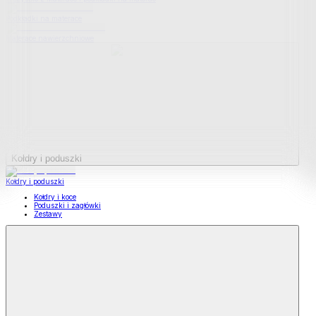
Podkładki na materace
Materace nawierzchniowe
Kołdry i poduszki
Kołdry i poduszki
Kołdry i koce
Poduszki i zagłówki
Zestawy