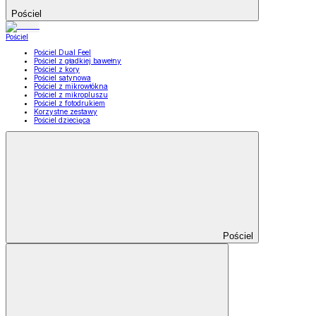
Pościel
Pościel
Pościel Dual Feel
Pościel z gładkiej bawełny
Pościel z kory
Pościel satynowa
Pościel z mikrowłókna
Pościel z mikropluszu
Pościel z fotodrukiem
Korzystne zestawy
Pościel dziecięca
Pościel