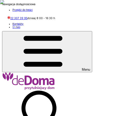
Nawigacja dostępnościowa
Przejdź do treści
22 307 39 95
dzisiaj
8:00
-
16:30
h
Kontakty
O nas
Menu