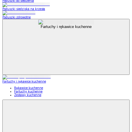
Poduszki do siedzenia
Poduszki siedziska na krzesła
Poduszki zdrowotne
Fartuchy i rękawice kuchenne
Fartuchy i rękawice kuchenne
Rękawice kuchenne
Fartuchy kuchenne
Zestawy kuchenne