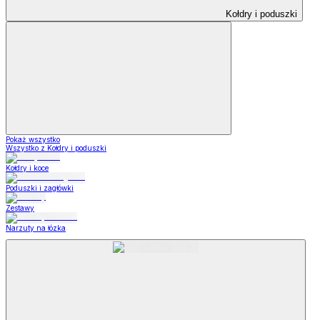
Kołdry i poduszki
Pokaż wszystko
Wszystko z Kołdry i poduszki
Kołdry i koce
Poduszki i zagłówki
Zestawy
Narzuty na łózka