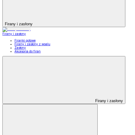
Firany i zasłony
Firany i zasłony
Firanki gotowe
Firany i zasłony z woalu
Zasłony
Akcesoria do firan
Firany i zasłony