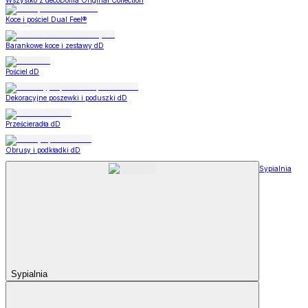
Wszystko z decoDoma Original Collection
Koce i pościel Dual Feel®
Barankowe koce i zestawy dD
Pościel dD
Dekoracyjne poszewki i poduszki dD
Prześcieradła dD
Obrusy i podkładki dD
Sypialnia
Sypialnia