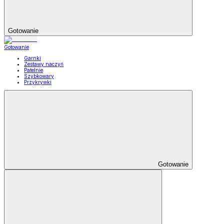
Gotowanie
Gotowanie
Garnki
Zestawy naczyń
Patelnie
Szybkowary
Przykrywki
Gotowanie