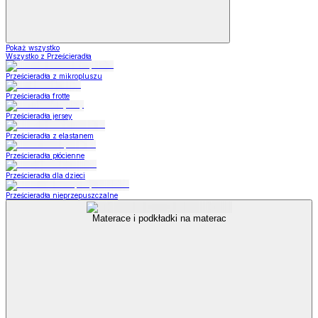
Pokaż wszystko
Wszystko z Prześcieradła
Prześcieradła z mikropluszu
Prześcieradła frotte
Prześcieradła jersey
Prześcieradła z elastanem
Prześcieradła płócienne
Prześcieradła dla dzieci
Prześcieradła nieprzepuszczalne
Materace i podkładki na materac