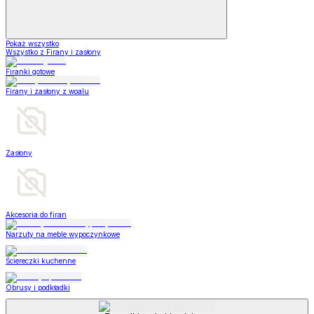
Pokaż wszystko
Wszystko z Firany i zasłony
Firanki gotowe
Firany i zasłony z woalu
Zasłony
Akcesoria do firan
Narzuty na meble wypoczynkowe
Ściereczki kuchenne
Obrusy i podkładki