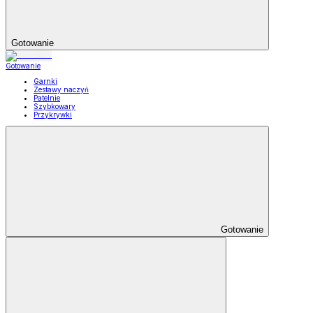
Gotowanie
Gotowanie
Garnki
Zestawy naczyń
Patelnie
Szybkowary
Przykrywki
Gotowanie