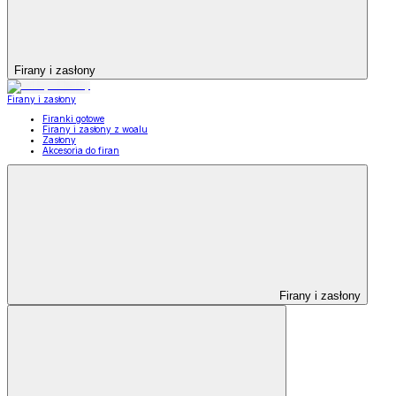
Firany i zasłony
Firany i zasłony
Firanki gotowe
Firany i zasłony z woalu
Zasłony
Akcesoria do firan
Firany i zasłony