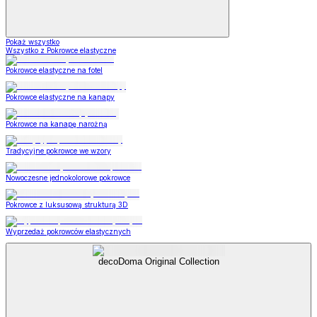
Pokaż wszystko
Wszystko z Pokrowce elastyczne
Pokrowce elastyczne na fotel
Pokrowce elastyczne na kanapy
Pokrowce na kanapę narożną
Tradycyjne pokrowce we wzory
Nowoczesne jednokolorowe pokrowce
Pokrowce z luksusową strukturą 3D
Wyprzedaż pokrowców elastycznych
decoDoma Original Collection