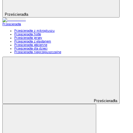
Prześcieradła
Prześcieradła
Prześcieradła z mikropluszu
Prześcieradła frotte
Prześcieradła jersey
Prześcieradła z elastanem
Prześcieradła płócienne
Prześcieradła dla dzieci
Prześcieradła nieprzepuszczalne
Prześcieradła