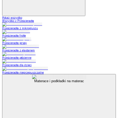
Pokaż wszystko
Wszystko z Prześcieradła
Prześcieradła z mikropluszu
Prześcieradła frotte
Prześcieradła jersey
Prześcieradła z elastanem
Prześcieradła płócienne
Prześcieradła dla dzieci
Prześcieradła nieprzepuszczalne
Materace i podkładki na materac