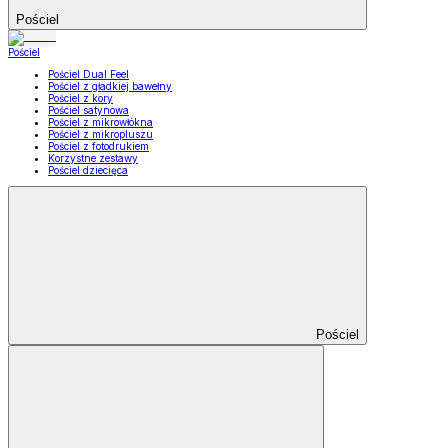
Pościel
Pościel
Pościel Dual Feel
Pościel z gładkiej bawełny
Pościel z kory
Pościel satynowa
Pościel z mikrowłókna
Pościel z mikropluszu
Pościel z fotodrukiem
Korzystne zestawy
Pościel dziecięca
Pościel