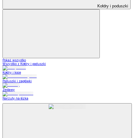
Kołdry i poduszki
Pokaż wszystko
Wszystko z Kołdry i poduszki
Kołdry i koce
Poduszki i zagłówki
Zestawy
Narzuty na łózka