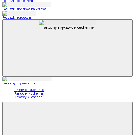
Poduszki do siedzenia
Poduszki siedziska na krzesła
Poduszki zdrowotne
Fartuchy i rękawice kuchenne
Fartuchy i rękawice kuchenne
Rękawice kuchenne
Fartuchy kuchenne
Zestawy kuchenne