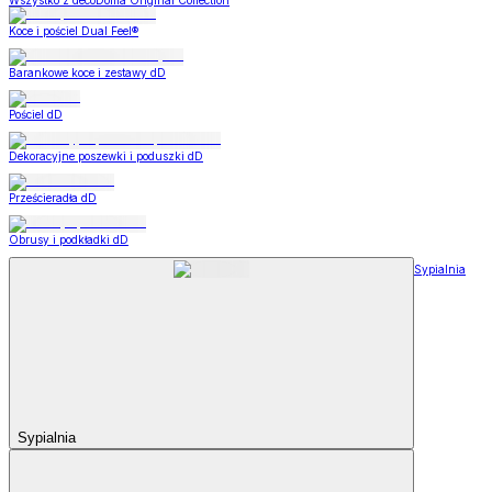
Wszystko z decoDoma Original Collection
Koce i pościel Dual Feel®
Barankowe koce i zestawy dD
Pościel dD
Dekoracyjne poszewki i poduszki dD
Prześcieradła dD
Obrusy i podkładki dD
Sypialnia
Sypialnia