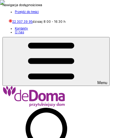
Nawigacja dostępnościowa
Przejdź do treści
22 307 39 95
dzisiaj
8:00
-
16:30
h
Kontakty
O nas
Menu