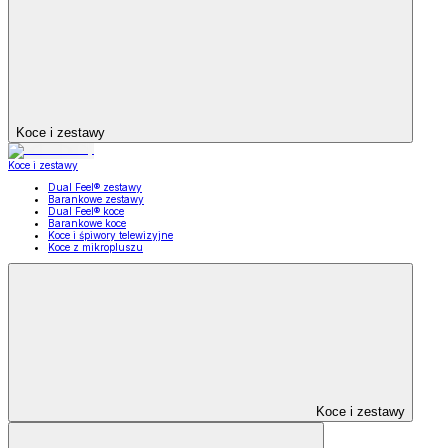
Koce i zestawy
Koce i zestawy
Dual Feel® zestawy
Barankowe zestawy
Dual Feel® koce
Barankowe koce
Koce i śpiwory telewizyjne
Koce z mikropluszu
Koce i zestawy