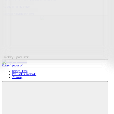
Podkładki na materace
Materace nawierzchniowe
Kołdry i poduszki
Kołdry i poduszki
Kołdry i koce
Poduszki i zagłówki
Zestawy