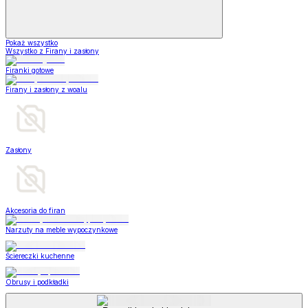
Pokaż wszystko
Wszystko z Firany i zasłony
Firanki gotowe
Firany i zasłony z woalu
Zasłony
Akcesoria do firan
Narzuty na meble wypoczynkowe
Ściereczki kuchenne
Obrusy i podkładki