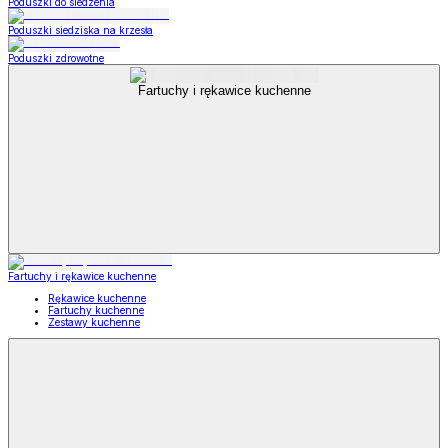
Poduszki do siedzenia
Poduszki siedziska na krzesła
Poduszki zdrowotne
Fartuchy i rękawice kuchenne
Fartuchy i rękawice kuchenne
Rękawice kuchenne
Fartuchy kuchenne
Zestawy kuchenne