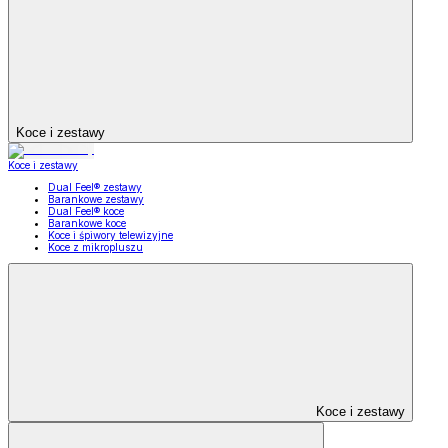
Koce i zestawy
Koce i zestawy
Dual Feel® zestawy
Barankowe zestawy
Dual Feel® koce
Barankowe koce
Koce i śpiwory telewizyjne
Koce z mikropluszu
Koce i zestawy