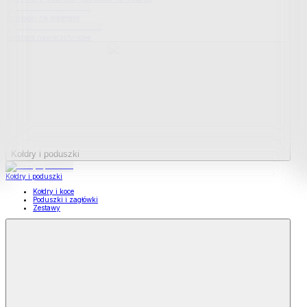
Podkładki na materace
Materace nawierzchniowe
Kołdry i poduszki
Kołdry i poduszki
Kołdry i koce
Poduszki i zagłówki
Zestawy