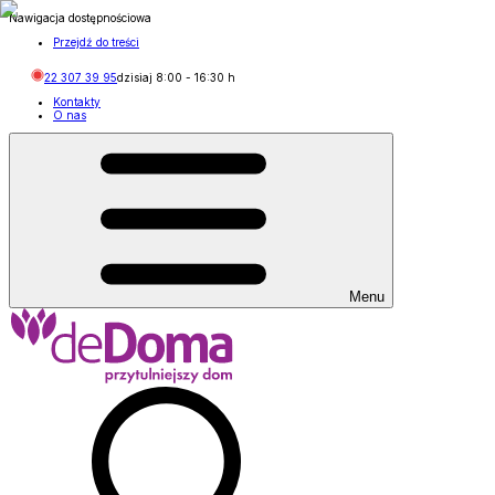
Nawigacja dostępnościowa
Przejdź do treści
22 307 39 95
dzisiaj
8:00
-
16:30
h
Kontakty
O nas
Menu