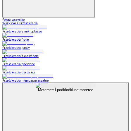
Pokaż wszystko
Wszystko z Prześcieradła
Prześcieradła z mikropluszu
Prześcieradła frotte
Prześcieradła jersey
Prześcieradła z elastanem
Prześcieradła płócienne
Prześcieradła dla dzieci
Prześcieradła nieprzepuszczalne
Materace i podkładki na materac