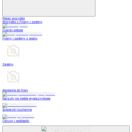
Pokaż wszystko
Wszystko z Firany i zasłony
Firanki gotowe
Firany i zasłony z woalu
Zasłony
Akcesoria do firan
Narzuty na meble wypoczynkowe
Ściereczki kuchenne
Obrusy i podkładki