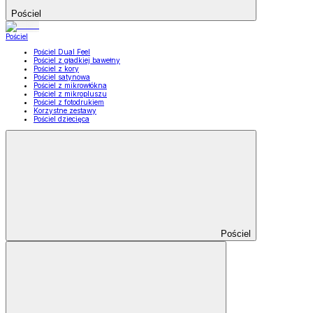
Pościel
Pościel
Pościel Dual Feel
Pościel z gładkiej bawełny
Pościel z kory
Pościel satynowa
Pościel z mikrowłókna
Pościel z mikropluszu
Pościel z fotodrukiem
Korzystne zestawy
Pościel dziecięca
Pościel