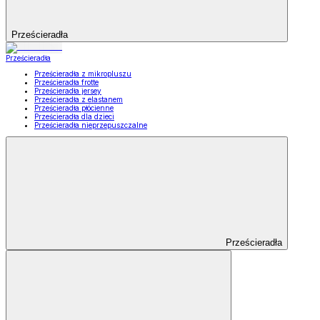
Prześcieradła
Prześcieradła
Prześcieradła z mikropluszu
Prześcieradła frotte
Prześcieradła jersey
Prześcieradła z elastanem
Prześcieradła płócienne
Prześcieradła dla dzieci
Prześcieradła nieprzepuszczalne
Prześcieradła