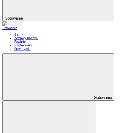
Gotowanie
Gotowanie
Garnki
Zestawy naczyń
Patelnie
Szybkowary
Przykrywki
Gotowanie