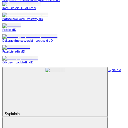
Wszystko z decoDoma Original Collection
Koce i pościel Dual Feel®
Barankowe koce i zestawy dD
Pościel dD
Dekoracyjne poszewki i poduszki dD
Prześcieradła dD
Obrusy i podkładki dD
Sypialnia
Sypialnia