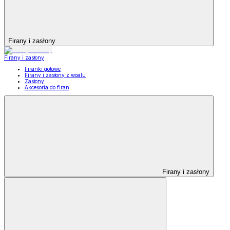
Firany i zasłony
Firany i zasłony
Firanki gotowe
Firany i zasłony z woalu
Zasłony
Akcesoria do firan
Firany i zasłony