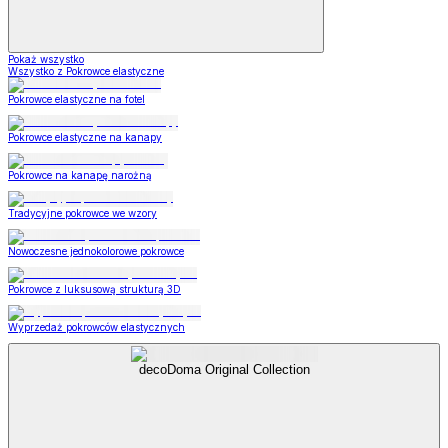
Pokaż wszystko
Wszystko z Pokrowce elastyczne
Pokrowce elastyczne na fotel
Pokrowce elastyczne na kanapy
Pokrowce na kanapę narożną
Tradycyjne pokrowce we wzory
Nowoczesne jednokolorowe pokrowce
Pokrowce z luksusową strukturą 3D
Wyprzedaż pokrowców elastycznych
decoDoma Original Collection