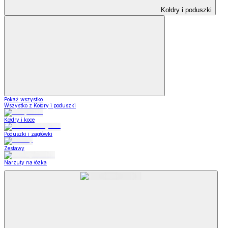
Kołdry i poduszki
Pokaż wszystko
Wszystko z Kołdry i poduszki
Kołdry i koce
Poduszki i zagłówki
Zestawy
Narzuty na łózka